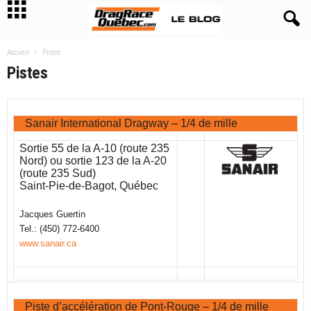
Accueil
Pistes
Pistes
Sanair International Dragway – 1/4 de mille
Sortie 55 de la A-10 (route 235
Nord) ou sortie 123 de la A-20
(route 235 Sud)
Saint-Pie-de-Bagot, Québec
Jacques Guertin
Tel.: (450) 772-6400
www.sanair.ca
Piste d’accélération de Pont-Rouge – 1/4 de mille