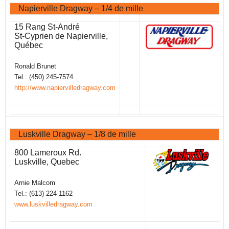
Napierville Dragway – 1/4 de mille
15 Rang St-André
St-Cyprien de Napierville,
Québec
Ronald Brunet
Tel.: (450) 245-7574
http://www.napiervilledragway.com
Luskville Dragway – 1/8 de mille
800 Lameroux Rd.
Luskville, Quebec
Arnie Malcom
Tel.: (613) 224-1162
www.luskvilledragway.com