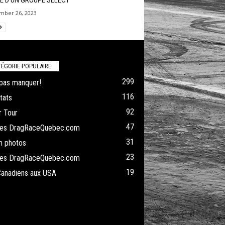
IE D’UN GROUPE SÉLECT
mber 26, 2023
ÉGORIE POPULAIRE
299
pas manquer!
116
tats
92
 Tour
47
cles DragRaceQuebec.com
31
m photos
23
cles DragRaceQuebec.com
19
Canadiens aux USA