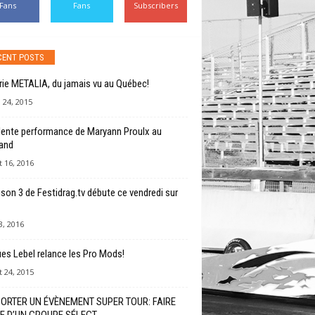
Fans
Fans
Subscribers
CENT POSTS
rie METALIA, du jamais vu au Québec!
 24, 2015
lente performance de Maryann Proulx au
and
 16, 2016
ison 3 de Festidrag.tv débute ce vendredi sur
, 2016
es Lebel relance les Pro Mods!
 24, 2015
ORTER UN ÉVÈNEMENT SUPER TOUR: FAIRE