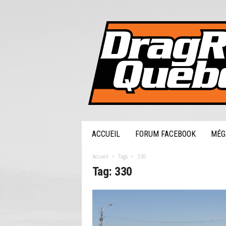
DragRaceQuebec.com
ACCUEIL
FORUM FACEBOOK
MÉG
Accueil
Tags
330
Tag: 330