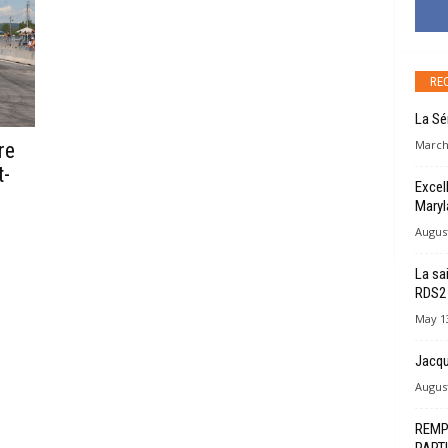
RE
La Sé
March
re
t-
Excel
Maryl
August
La sa
RDS2
May 13
Jacqu
August
REMP