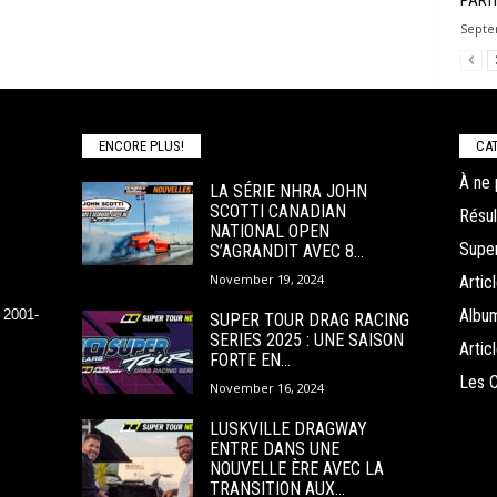
PART
Septe
ENCORE PLUS!
CAT
À ne 
LA SÉRIE NHRA JOHN
SCOTTI CANADIAN
Résul
NATIONAL OPEN
Super
S’AGRANDIT AVEC 8...
November 19, 2024
Arti
Albu
 2001-
SUPER TOUR DRAG RACING
SERIES 2025 : UNE SAISON
Arti
FORTE EN...
Les 
November 16, 2024
LUSKVILLE DRAGWAY
ENTRE DANS UNE
NOUVELLE ÈRE AVEC LA
TRANSITION AUX...