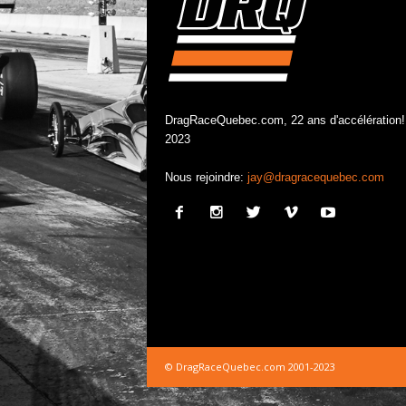
DragRaceQuebec.com, 22 ans d'accélération!
2023
Nous rejoindre:
jay@dragracequebec.com
© DragRaceQuebec.com 2001-2023