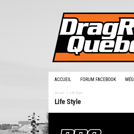
DragRaceQuebec.com
ACCUEIL
FORUM FACEBOOK
MÉG
Accueil
Life Style
Life Style