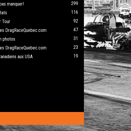
299
pas manquer!
116
tats
92
 Tour
47
cles DragRaceQuebec.com
31
m photos
23
cles DragRaceQuebec.com
19
Canadiens aux USA