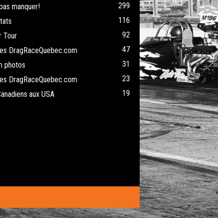
299
pas manquer!
116
tats
92
 Tour
47
cles DragRaceQuebec.com
31
m photos
23
cles DragRaceQuebec.com
19
Canadiens aux USA