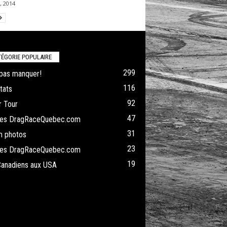
, 2014
ÉGORIE POPULAIRE
299
pas manquer!
116
tats
92
 Tour
47
cles DragRaceQuebec.com
31
m photos
23
cles DragRaceQuebec.com
19
Canadiens aux USA