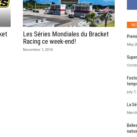
RE
ket
Les Séries Mondiales du Bracket
Premi
Racing ce week-end!
May 28
November 1, 2016
Super
Octob
Festi
temps
July 7
La Sé
March
Belles
natio