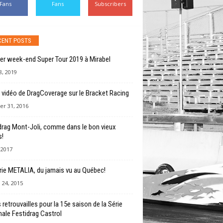
Fans
Fans
Subscribers
CENT POSTS
er week-end Super Tour 2019 à Mirabel
, 2019
 vidéo de DragCoverage sur le Bracket Racing
er 31, 2016
drag Mont-Joli, comme dans le bon vieux
!
, 2017
rie METALIA, du jamais vu au Québec!
 24, 2015
 retrouvailles pour la 15e saison de la Série
nale Festidrag Castrol