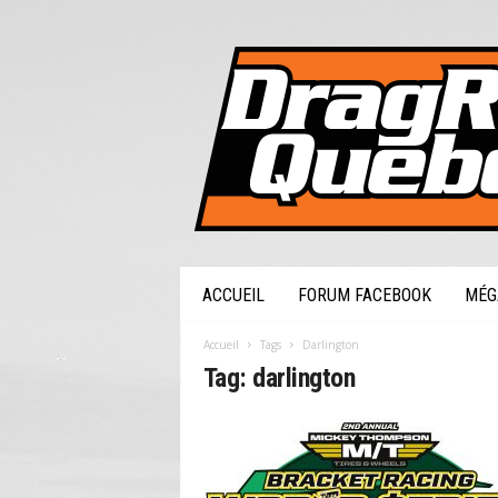
DragRaceQuebec.com
ACCUEIL
FORUM FACEBOOK
MÉG
Accueil
Tags
Darlington
Tag: darlington