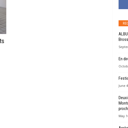
RE
ALBU
Bross
ts
Septe
En di
Octob
Festi
June 4
Deuxi
Montr
proch
May 16