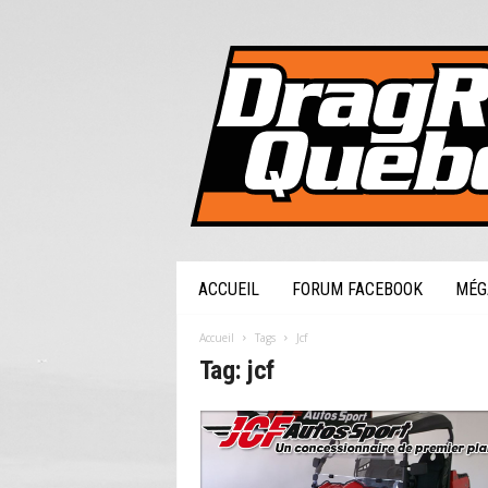
DragRaceQuebec.com
ACCUEIL
FORUM FACEBOOK
MÉG
Accueil
Tags
Jcf
Tag: jcf