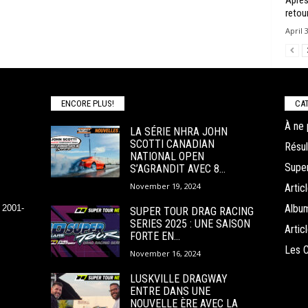
Après
retour
April 
ENCORE PLUS!
CAT
À ne 
LA SÉRIE NHRA JOHN
SCOTTI CANADIAN
Résul
NATIONAL OPEN
Super
S’AGRANDIT AVEC 8...
November 19, 2024
Arti
Albu
 2001-
SUPER TOUR DRAG RACING
SERIES 2025 : UNE SAISON
Arti
FORTE EN...
Les 
November 16, 2024
LUSKVILLE DRAGWAY
ENTRE DANS UNE
NOUVELLE ÈRE AVEC LA