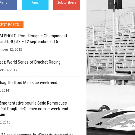
Fans
Fans
Subscribers
CENT POSTS
M PHOTO: Pont-Rouge – Championnat
ard-DRQ #8 – 12 septembre 2015
mber 12, 2015
rect: World Series of Bracket Racing
er 27, 2017
drag Thetford Mines ce week-end
, 2014
ème tentative pour la Série Remorques
éal-DragRaceQuebec.com le week-end
ain
, 2015