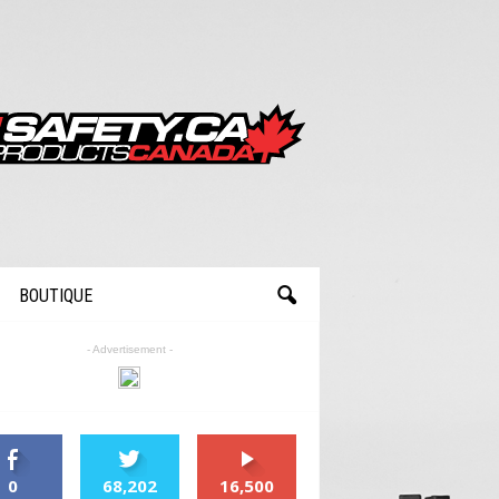
BOUTIQUE
- Advertisement -
0
68,202
16,500