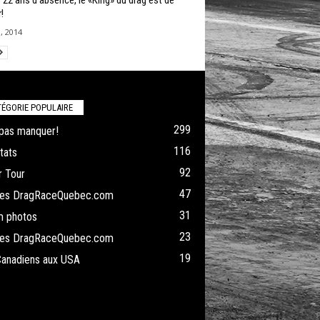
 22 ans d’absence, le «King» du drag est de
!
3, 2014
ÉGORIE POPULAIRE
299
pas manquer!
116
tats
92
 Tour
47
cles DragRaceQuebec.com
31
m photos
23
cles DragRaceQuebec.com
19
Canadiens aux USA