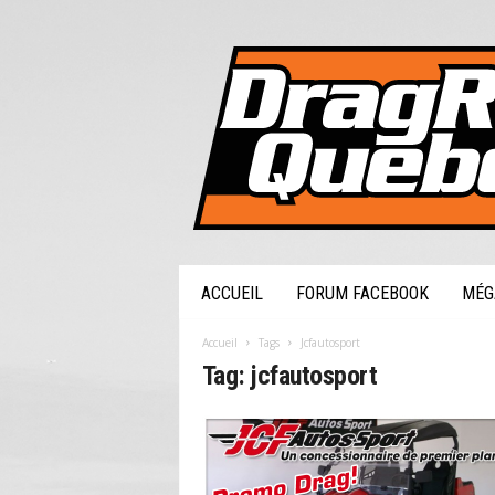
DragRaceQuebec.com
ACCUEIL
FORUM FACEBOOK
MÉG
Accueil
Tags
Jcfautosport
Tag: jcfautosport