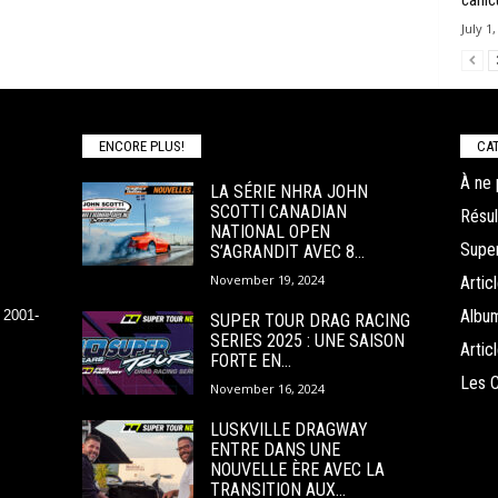
canic
July 1
ENCORE PLUS!
CAT
À ne 
LA SÉRIE NHRA JOHN
SCOTTI CANADIAN
Résul
NATIONAL OPEN
Super
S’AGRANDIT AVEC 8...
November 19, 2024
Arti
Albu
 2001-
SUPER TOUR DRAG RACING
SERIES 2025 : UNE SAISON
Arti
FORTE EN...
Les 
November 16, 2024
LUSKVILLE DRAGWAY
ENTRE DANS UNE
NOUVELLE ÈRE AVEC LA
TRANSITION AUX...