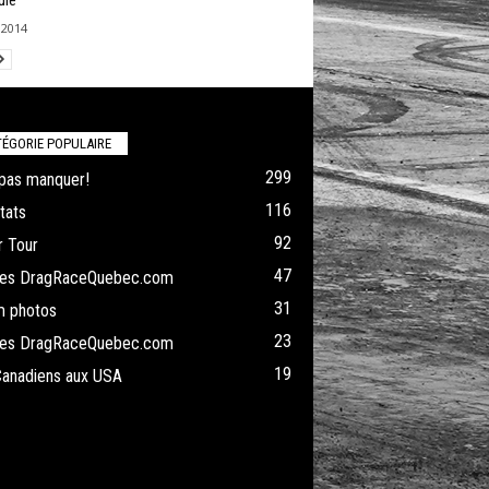
ule
, 2014
ÉGORIE POPULAIRE
299
pas manquer!
116
tats
92
 Tour
47
cles DragRaceQuebec.com
31
m photos
23
cles DragRaceQuebec.com
19
Canadiens aux USA