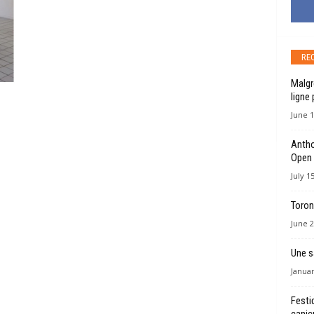
RE
Malgr
ligne 
June 1
Antho
Open
July 1
Toron
June 2
Une s
Januar
Festi