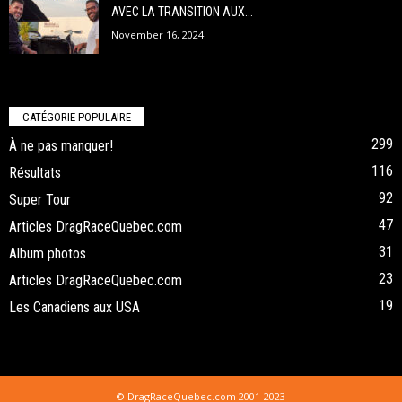
AVEC LA TRANSITION AUX...
November 16, 2024
CATÉGORIE POPULAIRE
299
À ne pas manquer!
116
Résultats
92
Super Tour
47
Articles DragRaceQuebec.com
31
Album photos
23
Articles DragRaceQuebec.com
19
Les Canadiens aux USA
© DragRaceQuebec.com 2001-2023