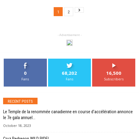
1
2
- Advertisement -
0
68,202
16,500
Fans
Fans
Subscribers
RECENT POSTS
Le Temple de la renommée canadienne en course d’accélération annonce
le 7e gala annuel...
October 18, 2023
Cruz Pedregon WILD RIDE!