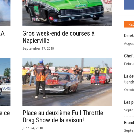
RE
RA
Gros week-end de courses à
Derek
Napierville
August
September 17, 2019
Chef 
Februa
La de
tiend
Octob
Les p
Septe
e ce
Place au deuxième Full Throttle
Drag Show de la saison!
Brand
June 24, 2018
Septe