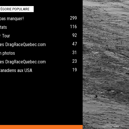
ÉGORIE POPULAIRE
299
pas manquer!
116
tats
92
 Tour
47
cles DragRaceQuebec.com
31
m photos
23
cles DragRaceQuebec.com
19
Canadiens aux USA