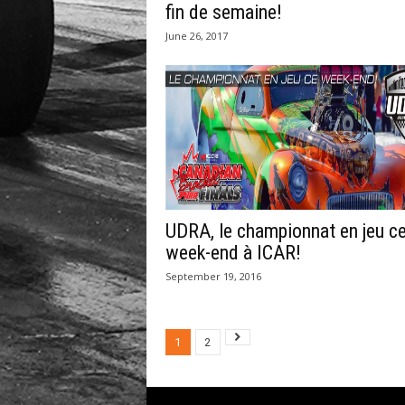
fin de semaine!
June 26, 2017
UDRA, le championnat en jeu c
week-end à ICAR!
September 19, 2016
1
2