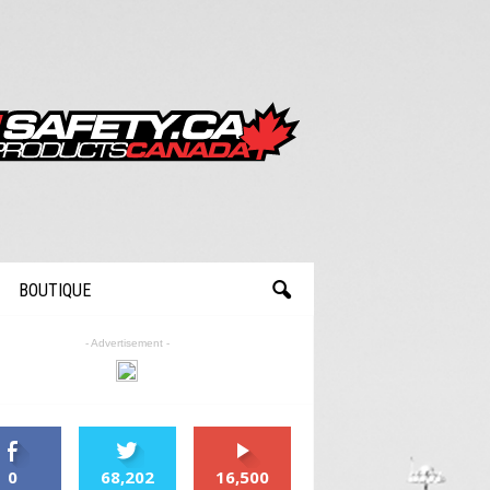
BOUTIQUE
- Advertisement -
0
68,202
16,500