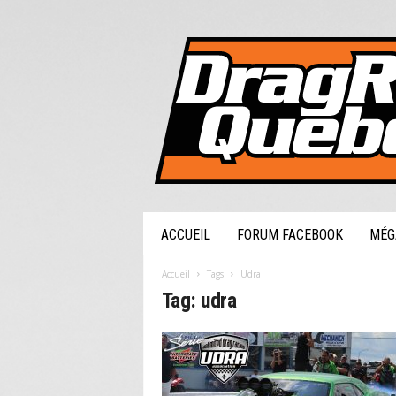
DragRaceQuebec.com
ACCUEIL
FORUM FACEBOOK
MÉG
Accueil
Tags
Udra
Tag: udra