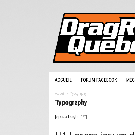
DragRaceQuebec.com
ACCUEIL
FORUM FACEBOOK
MÉG
Accueil
Typography
Typography
[space height=”7″]