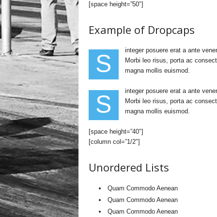
[space height=”50″]
Example of Dropcaps
integer posuere erat a ante vene
S
Morbi leo risus, porta ac consec
magna mollis euismod.
integer posuere erat a ante vene
S
Morbi leo risus, porta ac consec
magna mollis euismod.
[space height=”40″]
[column col=”1/2″]
Unordered Lists
Quam Commodo Aenean
Quam Commodo Aenean
Quam Commodo Aenean