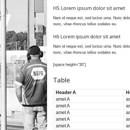
H5 Lorem ipsum dolor sit amet
Nam id neque est, sed luctus urna. Nunc dol
nunc, vitae rhoncus tellus sodales eu.
H6 Lorem ipsum dolor sit amet
Nam id neque est, sed luctus urna. Nunc dol
nunc, vitae rhoncus tellus sodales eu.
[space height=”30″]
Table
Header A
H
amet A
a
amet A
a
amet A
a
amet A
a
amet A
a