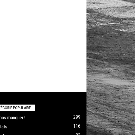
ÉGORIE POPULAIRE
299
pas manquer!
116
tats