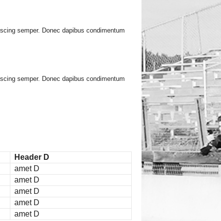
ipiscing semper. Donec dapibus condimentum
ipiscing semper. Donec dapibus condimentum
Header D
amet D
amet D
amet D
amet D
amet D