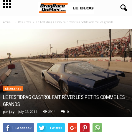
Accueil
Résultats
Le Festidrag Castrol fait rêver les petits comme les grands
RÉSULTATS
LE FESTIDRAG CASTROL FAIT RÊVER LES PETITS COMME LES
GRANDS
par
Jay
-
July 22, 2014
2914
0
Facebook
Twitter