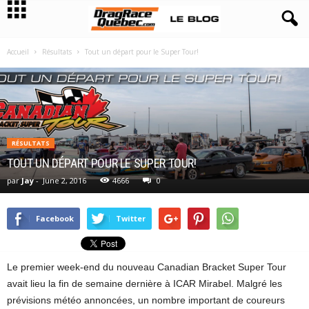
Accueil
Résultats
Tout un départ pour le Super Tour!
RÉSULTATS
TOUT UN DÉPART POUR LE SUPER TOUR!
par
Jay
-
June 2, 2016
4666
0
Facebook
Twitter
Le premier week-end du nouveau Canadian Bracket Super Tour
avait lieu la fin de semaine dernière à ICAR Mirabel. Malgré les
prévisions météo annoncées, un nombre important de coureurs