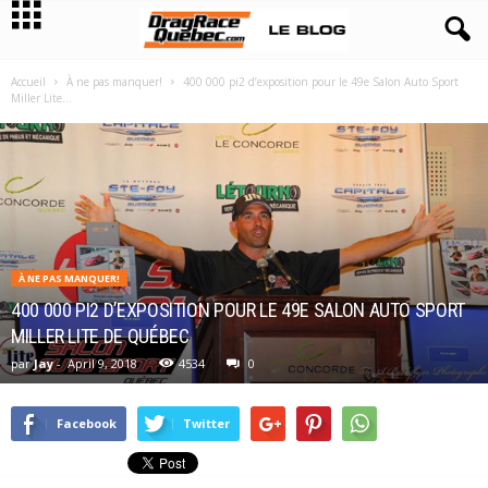
Accueil
À ne pas manquer!
400 000 pi2 d’exposition pour le 49e Salon Auto Sport
Miller Lite...
À NE PAS MANQUER!
400 000 PI2 D’EXPOSITION POUR LE 49E SALON AUTO SPORT
MILLER LITE DE QUÉBEC
par
Jay
-
April 9, 2018
4534
0
Facebook
Twitter