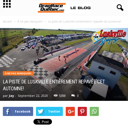
Accueil
À ne pas manquer!
La piste de Luskville entièrement repavée cet automne!
À NE PAS MANQUER!
LA PISTE DE LUSKVILLE ENTIÈREMENT REPAVÉE CET
AUTOMNE!
par
Jay
-
September 22, 2020
5388
0
Facebook
Twitter