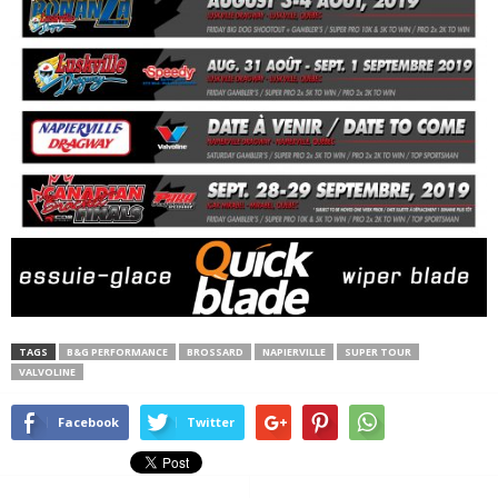
TAGS
B&G PERFORMANCE
BROSSARD
NAPIERVILLE
SUPER TOUR
VALVOLINE
Facebook
Twitter