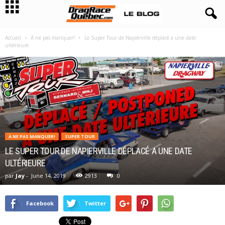
Accueil
À ne pas manquer!
Le Super Tour de Napierville déplacé a une date
ultérieure
À NE PAS MANQUER!
SUPER TOUR
LE SUPER TOUR DE NAPIERVILLE DÉPLACÉ A UNE DATE
ULTÉRIEURE
par
Jay
-
June 14, 2019
2913
0
Facebook
Twitter