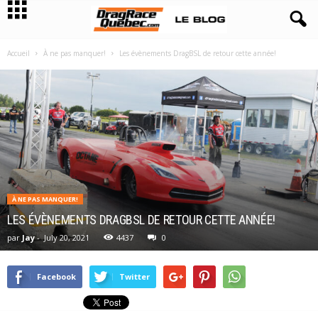
Accueil
À ne pas manquer!
Les évènements DragBSL de retour cette année!
À NE PAS MANQUER!
LES ÉVÈNEMENTS DRAGBSL DE RETOUR CETTE ANNÉE!
par
Jay
-
July 20, 2021
4437
0
Facebook
Twitter