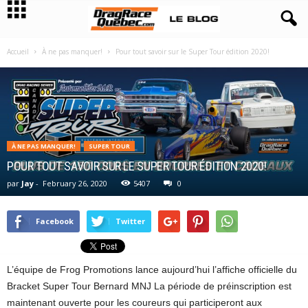
Accueil
À ne pas manquer!
Pour tout savoir sur le Super Tour édition 2020!
À NE PAS MANQUER!
SUPER TOUR
POUR TOUT SAVOIR SUR LE SUPER TOUR ÉDITION 2020!
par
Jay
-
February 26, 2020
5407
0
Facebook
Twitter
L’équipe de Frog Promotions lance aujourd’hui l’affiche officielle du
Bracket Super Tour Bernard MNJ La période de préinscription est
maintenant ouverte pour les coureurs qui participeront aux