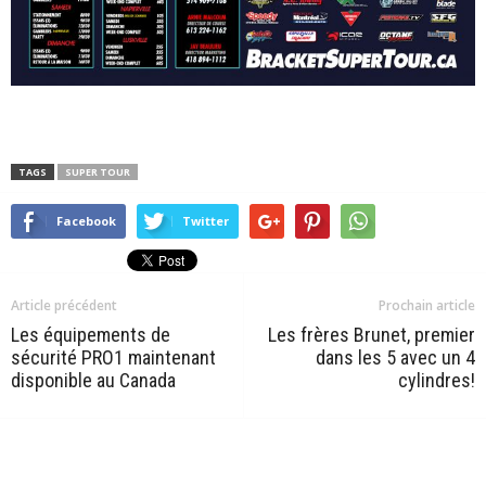
TAGS
SUPER TOUR
Facebook
Twitter
Article précédent
Prochain article
Les équipements de
Les frères Brunet, premier
sécurité PRO1 maintenant
dans les 5 avec un 4
disponible au Canada
cylindres!