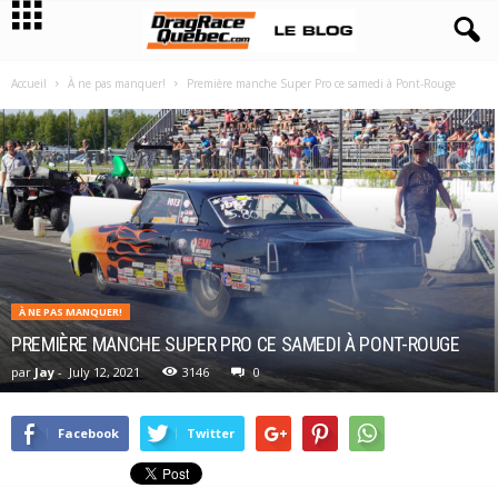
Accueil
À ne pas manquer!
Première manche Super Pro ce samedi à Pont-Rouge
À NE PAS MANQUER!
PREMIÈRE MANCHE SUPER PRO CE SAMEDI À PONT-ROUGE
par
Jay
-
July 12, 2021
3146
0
Facebook
Twitter