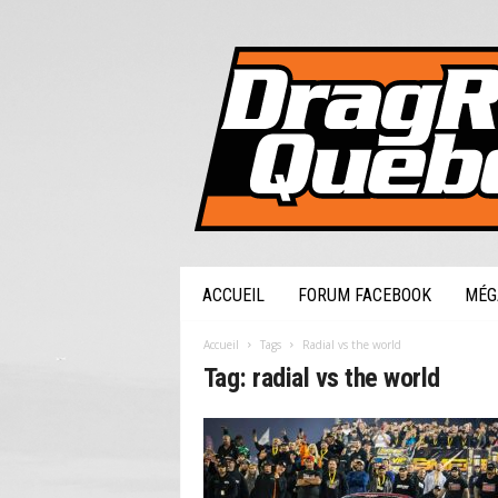
DragRaceQuebec.com
ACCUEIL
FORUM FACEBOOK
MÉG
Accueil
Tags
Radial vs the world
Tag: radial vs the world