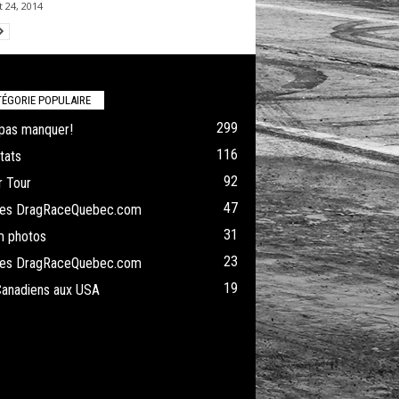
 24, 2014
ÉGORIE POPULAIRE
299
pas manquer!
116
tats
92
 Tour
47
cles DragRaceQuebec.com
31
m photos
23
cles DragRaceQuebec.com
19
Canadiens aux USA