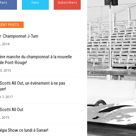
Fans
Fans
Subscribers
CENT POSTS
r: Championnat J-Turn
3, 2014
ère manche du championnat à la nouvelle
 de Pont-Rouge!
3, 2015
Scotti All Out, un évènement à ne pas
er!
 7, 2017
Scotti All Out
, 2015
lgia Show ce lundi à Sanair!