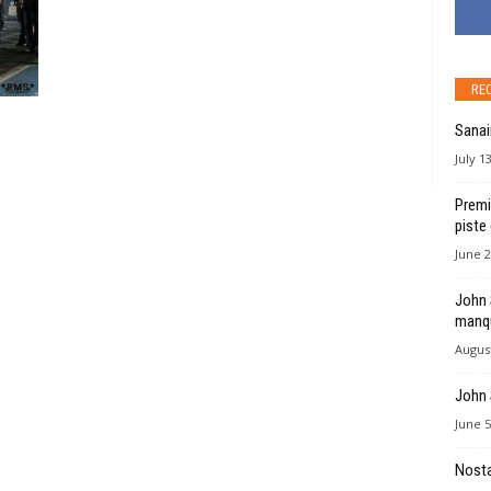
RE
Sanai
July 1
Premi
piste
June 2
John 
manqu
August
John 
June 5
Nosta