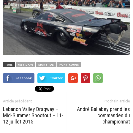
TAGS
FESTIDRAG
MONT-JOLI
PONT-ROUGE
Facebook
Twitter
Article précédent
Prochain article
Lebanon Valley Dragway –
André Ballabey prend les
Mid-Summer Shootout – 11-
commandes du
12 juillet 2015
championnat