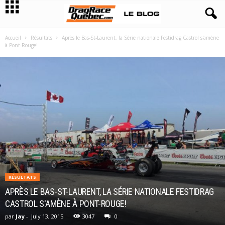
Accueil
Résultats
Après le Bas-St-Laurent, la Série nationale Festidrag Castrol s'amène
à Pont-Rouge!
RÉSULTATS
APRÈS LE BAS-ST-LAURENT, LA SÉRIE NATIONALE FESTIDRAG
CASTROL S'AMÈNE À PONT-ROUGE!
par
Jay
-
July 13, 2015
3047
0