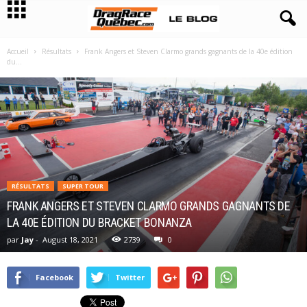
Accueil
Résultats
Frank Angers et Steven Clarmo grands gagnants de la 40e édition
du...
RÉSULTATS
SUPER TOUR
FRANK ANGERS ET STEVEN CLARMO GRANDS GAGNANTS DE
LA 40E ÉDITION DU BRACKET BONANZA
par
Jay
-
August 18, 2021
2739
0
Facebook
Twitter