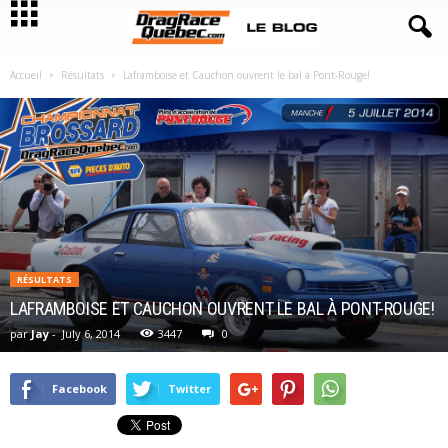
Accueil
Résultats
Laframboise et Cauchon ouvrent le bal à Pont-Rouge!
RÉSULTATS
LAFRAMBOISE ET CAUCHON OUVRENT LE BAL À PONT-ROUGE!
par
Jay
-
July 6, 2014
3447
0
Facebook
Twitter