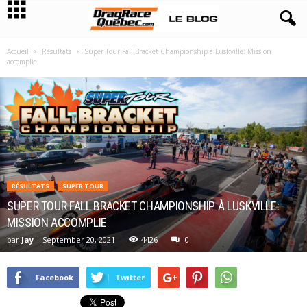
Accueil
Résultats
Super Tour Fall Bracket Championship à Luskville: Mission
accomplie
RÉSULTATS
SUPER TOUR
SUPER TOUR FALL BRACKET CHAMPIONSHIP À LUSKVILLE:
MISSION ACCOMPLIE
par
Jay
-
September 20, 2021
4426
0
Facebook
Twitter