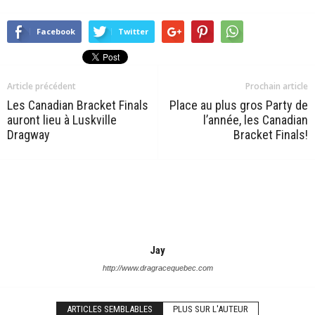
Facebook
Twitter
Article précédent
Prochain article
Les Canadian Bracket Finals
Place au plus gros Party de
auront lieu à Luskville
l’année, les Canadian
Dragway
Bracket Finals!
Jay
http://www.dragracequebec.com
ARTICLES SEMBLABLES
PLUS SUR L'AUTEUR