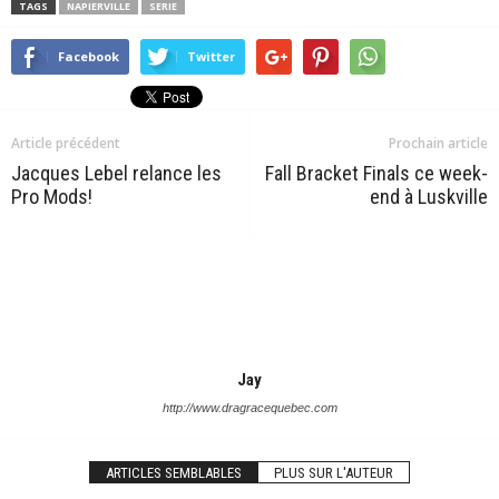
TAGS
NAPIERVILLE
SERIE
Facebook
Twitter
Article précédent
Prochain article
Jacques Lebel relance les
Fall Bracket Finals ce week-
Pro Mods!
end à Luskville
Jay
http://www.dragracequebec.com
ARTICLES SEMBLABLES
PLUS SUR L'AUTEUR