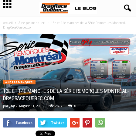
Accueil
À ne pas manquer!
13e et 14e manches de la Série Remorques Montréal-
DragRaceQuebec.com
À NE PAS MANQUER!
13E ET 14E MANCHES DE LA SÉRIE REMORQUES MONTRÉAL-
DRAGRACEQUEBEC.COM
par
Jay
-
August 31, 2015
2697
0
Facebook
Twitter