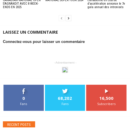
CANADIAN NATIONAL OPEN
NATIONAL SUPER TOUR 2024
canadienne en course
S’AGRANDIT AVEC 8 WEEK-
d’accélération annonce le 7e
ENDS EN 2025
gala annuel des intronisés
LAISSEZ UN COMMENTAIRE
Connectez-vous pour laisser un commentaire
- Advertisement -
0
68,202
16,500
Fans
Fans
Subscribers
RECENT POSTS