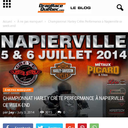
Accueil
À ne pas manquer!
Championnat Harley Crête Performance à Napierville ce
week-end
À NE PAS MANQUER!
CHAMPIONNAT HARLEY CRÊTE PERFORMANCE À NAPIERVILLE
CE WEEK-END
par
Jay
-
July 3, 2014
3015
0
Facebook
Twitter