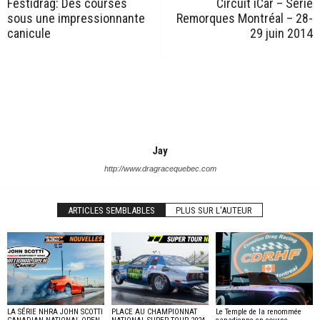
Festidrag: Des courses
Circuit iCar – Série
sous une impressionnante
Remorques Montréal – 28-
canicule
29 juin 2014
Jay
http://www.dragracequebec.com
ARTICLES SEMBLABLES
PLUS SUR L'AUTEUR
LA SÉRIE NHRA JOHN SCOTTI
PLACE AU CHAMPIONNAT
Le Temple de la renommée