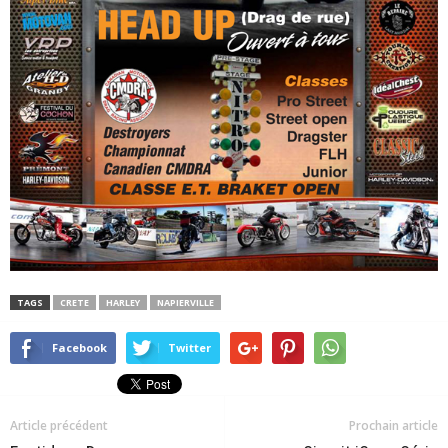
TAGS
CRETE
HARLEY
NAPIERVILLE
Facebook
Twitter
Article précédent
Prochain article