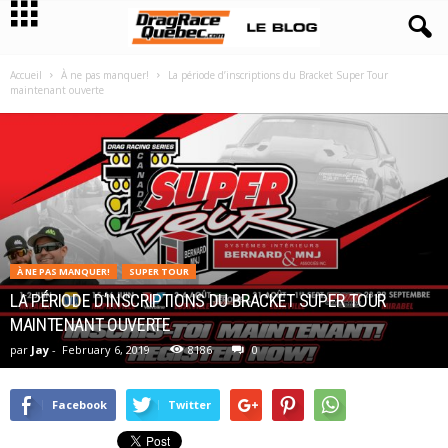
Accueil
À ne pas manquer!
La période d’inscriptions du Bracket Super Tour
maintenant ouverte
À NE PAS MANQUER!
SUPER TOUR
LA PÉRIODE D’INSCRIPTIONS DU BRACKET SUPER TOUR
MAINTENANT OUVERTE
par
Jay
-
February 6, 2019
8186
0
Facebook
Twitter