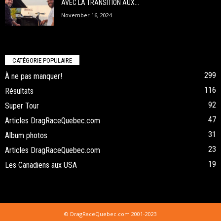
AVEC LA TRANSITION AUX...
November 16, 2024
CATÉGORIE POPULAIRE
299
À ne pas manquer!
116
Résultats
92
Super Tour
47
Articles DragRaceQuebec.com
31
Album photos
23
Articles DragRaceQuebec.com
19
Les Canadiens aux USA
© DragRaceQuebec.com 2001-2023