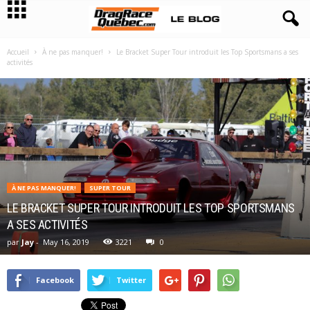
Accueil
À ne pas manquer!
Le Bracket Super Tour introduit les Top Sportsmans a ses
activités
À NE PAS MANQUER!
SUPER TOUR
LE BRACKET SUPER TOUR INTRODUIT LES TOP SPORTSMANS
A SES ACTIVITÉS
par
Jay
-
May 16, 2019
3221
0
Facebook
Twitter