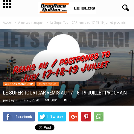
Accueil
À ne pas manquer!
Le Super Tour ICAR remis au 17-18-19 juillet prochain
À NE PAS MANQUER!
SUPER TOUR
LE SUPER TOUR ICAR REMIS AU 17-18-19 JUILLET PROCHAIN
par
Jay
-
June 25, 2020
3091
0
Facebook
Twitter