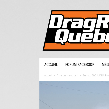
DragRaceQuebec.com
ACCUEIL
FORUM FACEBOOK
MÉG
Accueil
À ne pas manquer!
Sunoco B&G UDRA Pro M