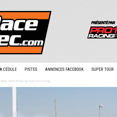
A CÉDULE
PISTES
ANNONCES FACEBOOK
SUPER TOUR
ods, Série VP Racing Super Pro et King...