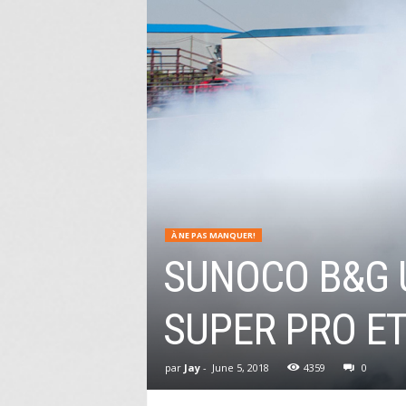
À NE PAS MANQUER!
SUNOCO B&G 
SUPER PRO ET
par
Jay
-
June 5, 2018
4359
0