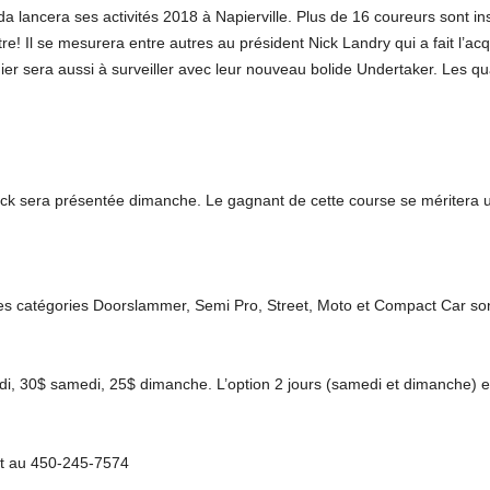
da lancera ses activités 2018 à Napierville. Plus de 16 coureurs sont in
re! Il se mesurera entre autres au président Nick Landry qui a fait l’a
nier sera aussi à surveiller avec leur nouveau bolide Undertaker. Les qu
ck sera présentée dimanche. Le gagnant de cette course se méritera 
les catégories Doorslammer, Semi Pro, Street, Moto et Compact Car 
i, 30$ samedi, 25$ dimanche. L’option 2 jours (samedi et dimanche) est 
et au 450-245-7574