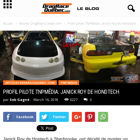
Accueil
Articles DragRaceQuebec.com
Profil pilote TNPMédia: Janick Roy de Hondtech
ARTICLES DRAGRACEQUEBEC.COM
TNP MEDIA
PROFIL PILOTE TNPMÉDIA: JANICK ROY DE HONDTECH
par
Seb Gagné
-
March 16, 2018
6227
0
Facebook
Twitter
Janick Roy de Hontech à Sherbrooke, ont décidé de monter un