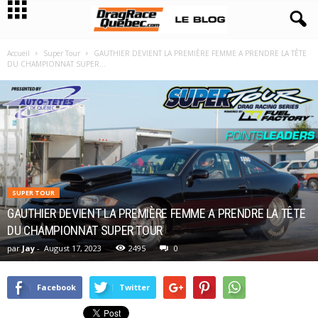
Accueil
Super Tour
GAUTHIER DEVIENT LA PREMIÈRE FEMME A PRENDRE LA TÊTE
DU CHAMPIONNAT SUPER...
SUPER TOUR
GAUTHIER DEVIENT LA PREMIÈRE FEMME A PRENDRE LA TÊTE
DU CHAMPIONNAT SUPER TOUR
par
Jay
-
August 17, 2023
2495
0
Facebook
Twitter