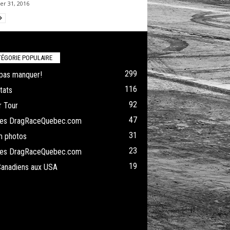
er 31, 2016
ÉGORIE POPULAIRE
299
pas manquer!
116
tats
92
 Tour
47
cles DragRaceQuebec.com
31
m photos
23
cles DragRaceQuebec.com
19
Canadiens aux USA