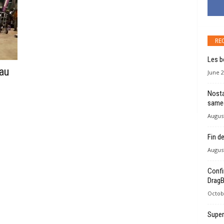
RE
Les b
au
June 2
Nosta
samed
August
Fin d
August
Confi
Drag
Octob
Super