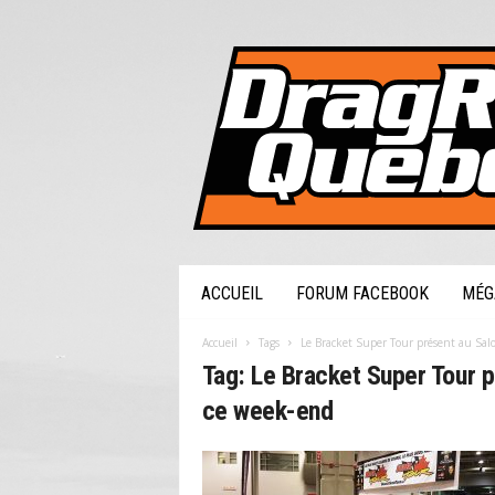
DragRaceQuebec.com
ACCUEIL
FORUM FACEBOOK
MÉG
Accueil
Tags
Le Bracket Super Tour présent au Sa
Tag: Le Bracket Super Tour 
ce week-end