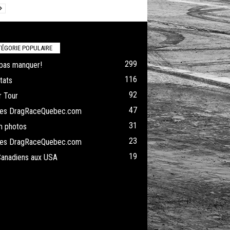
ÉGORIE POPULAIRE
299
pas manquer!
116
tats
92
 Tour
47
cles DragRaceQuebec.com
31
m photos
23
cles DragRaceQuebec.com
19
Canadiens aux USA