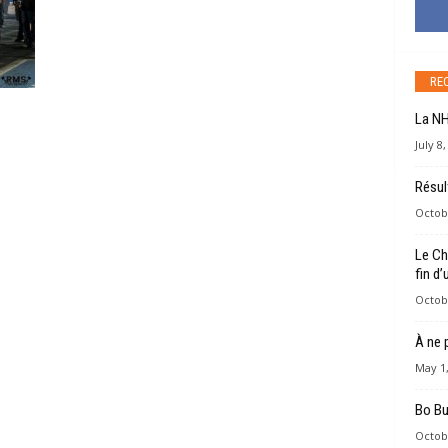
RE
La NH
July 8
Résul
Octob
Le Ch
fin d’
Octob
À ne 
May 1,
Bo Bu
Octob