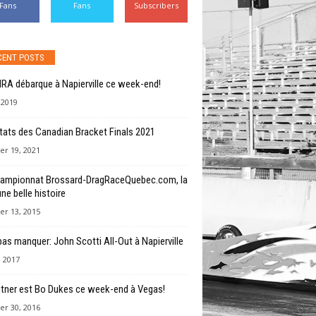
Fans
Fans
Subscribers
CENT POSTS
RA débarque à Napierville ce week-end!
, 2019
tats des Canadian Bracket Finals 2021
er 19, 2021
ampionnat Brossard-DragRaceQuebec.com, la
une belle histoire
er 13, 2015
pas manquer: John Scotti All-Out à Napierville
 2017
tner est Bo Dukes ce week-end à Vegas!
er 30, 2016