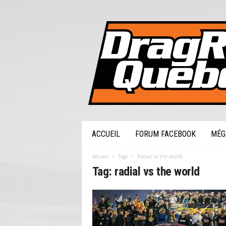
DragRaceQuebec.com
ACCUEIL
FORUM FACEBOOK
MÉG
Accueil
Tags
Radial vs the world
Tag: radial vs the world