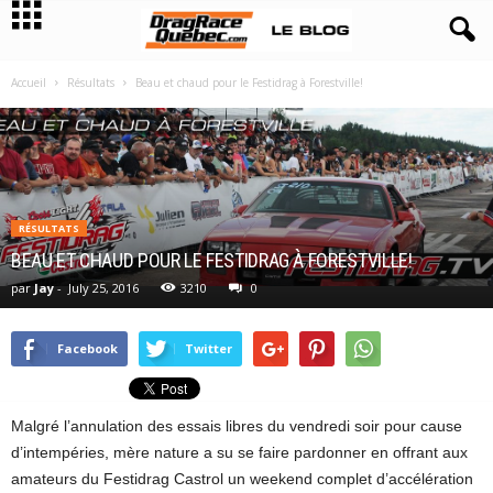
Accueil
Résultats
Beau et chaud pour le Festidrag à Forestville!
RÉSULTATS
BEAU ET CHAUD POUR LE FESTIDRAG À FORESTVILLE!
par
Jay
-
July 25, 2016
3210
0
Facebook
Twitter
Malgré l’annulation des essais libres du vendredi soir pour cause
d’intempéries, mère nature a su se faire pardonner en offrant aux
amateurs du Festidrag Castrol un weekend complet d’accélération