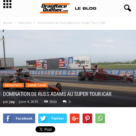
Accueil
Résultats
Domination de Russ Adams au Super Tour ICAR
RÉSULTATS
SUPER TOUR
DOMINATION DE RUSS ADAMS AU SUPER TOUR ICAR
par
Jay
-
June 4, 2019
3063
0
Facebook
Twitter