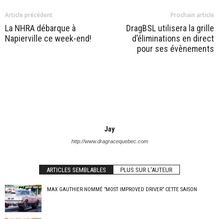
Article précédent
Prochain article
La NHRA débarque à
DragBSL utilisera la grille
Napierville ce week-end!
d’éliminations en direct
pour ses évènements
Jay
http://www.dragracequebec.com
ARTICLES SEMBLABLES
PLUS SUR L'AUTEUR
MAX GAUTHIER NOMMÉ ”MOST IMPROVED DRIVER” CETTE SAISON