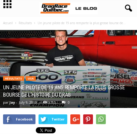
Accueil
Résultats
Un jeune pilote de 19 ans remporte la plus grosse bourse de...
RÉSULTATS
USA
UN JEUNE PILOTE DE 19 ANS REMPORTE LA PLUS GROSSE
BOURSE DE L’HISTOIRE DU DRAG
par
Jay
-
July 9, 2019
3715
0
Facebook
Twitter