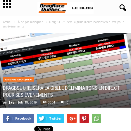
Accueil
À ne pas manquer!
DragBSL utilisera la grille d’éliminations en direct pour
ses évènements
À NE PAS MANQUER!
DRAGBSL UTILISERA LA GRILLE D’ÉLIMINATIONS EN DIRECT
POUR SES ÉVÈNEMENTS
par
Jay
-
July 18, 2019
3064
0
Facebook
Twitter