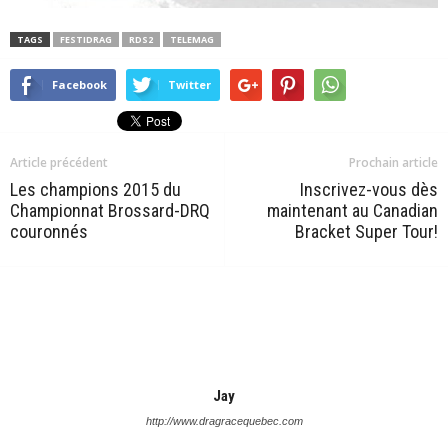
TAGS
FESTIDRAG
RDS2
TELEMAG
Facebook
Twitter
Article précédent
Prochain article
Les champions 2015 du
Inscrivez-vous dès
Championnat Brossard-DRQ
maintenant au Canadian
couronnés
Bracket Super Tour!
Jay
http://www.dragracequebec.com