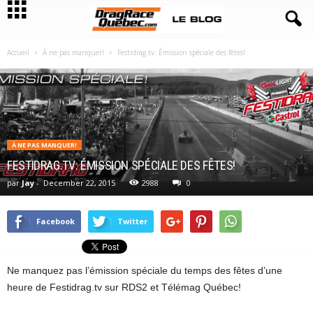
Accueil
À ne pas manquer!
Festidrag.tv: Émission spéciale des fêtes!
À NE PAS MANQUER!
FESTIDRAG.TV: ÉMISSION SPÉCIALE DES FÊTES!
par
Jay
-
December 22, 2015
2988
0
Facebook
Twitter
Ne manquez pas l’émission spéciale du temps des fêtes d’une
heure de Festidrag.tv sur RDS2 et Télémag Québec!