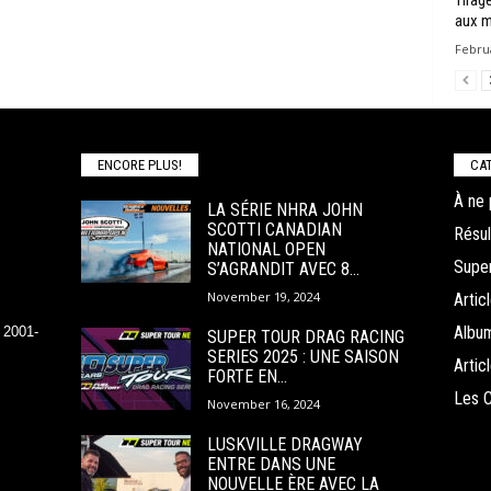
Tirag
aux m
Februa
ENCORE PLUS!
CAT
À ne 
LA SÉRIE NHRA JOHN
SCOTTI CANADIAN
Résul
NATIONAL OPEN
Super
S’AGRANDIT AVEC 8...
November 19, 2024
Arti
Albu
 2001-
SUPER TOUR DRAG RACING
SERIES 2025 : UNE SAISON
Arti
FORTE EN...
Les 
November 16, 2024
LUSKVILLE DRAGWAY
ENTRE DANS UNE
NOUVELLE ÈRE AVEC LA