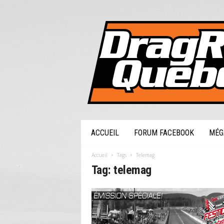
DragRaceQuebec.com
ACCUEIL
FORUM FACEBOOK
MÉG
Accueil
Tags
Telemag
Tag: telemag