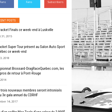
Fans
Fans
Subscribers
CENT POSTS
Bracket Finals ce week-end à Luskville
 31, 2015
acket Super Tour présent au Salon Auto Sport
ébec ce week-end
23, 2018
ionnat Brossard-DragRaceQuebec.com, les
pros de retour à Pont-Rouge
, 2014
-trois nouveaux membres seront intronisés
du 3e gala annuel du CDRHF
ber 14, 2017