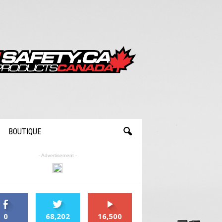
BOUTIQUE
- Advertisement -
0
68,202
16,500