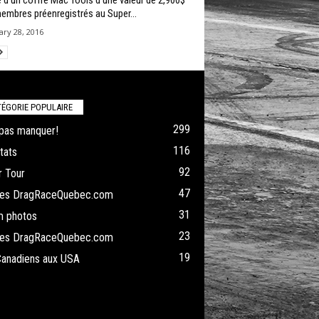
e d’un coffre Mac Tools d’une valeur de 2,900$
embres préenregistrés au Super...
ry 28, 2016
ÉGORIE POPULAIRE
299
pas manquer!
116
tats
92
 Tour
47
cles DragRaceQuebec.com
31
m photos
23
cles DragRaceQuebec.com
19
Canadiens aux USA