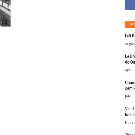
RE
Fall 
August
Le Br
de Qu
April 
Champ
semi-
July 8
Vingt
lors 
Novem