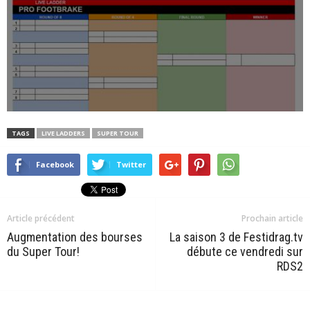
TAGS
LIVE LADDERS
SUPER TOUR
Facebook
Twitter
Article précédent
Prochain article
Augmentation des bourses
La saison 3 de Festidrag.tv
du Super Tour!
débute ce vendredi sur
RDS2