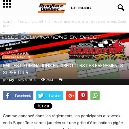
Accueil
À ne pas manquer!
Grilles d’éliminations en direct lors des évènements Super
Tour
À NE PAS MANQUER!
GRILLES D’ÉLIMINATIONS EN DIRECT LORS DES ÉVÈNEMENTS
SUPER TOUR
par
Jay
-
May 8, 2016
2861
0
Facebook
Twitter
Comme annoncé dans les règlements, les participants aux week-
ends Super Tour seront jumelés sur une grille d’éliminations pigée