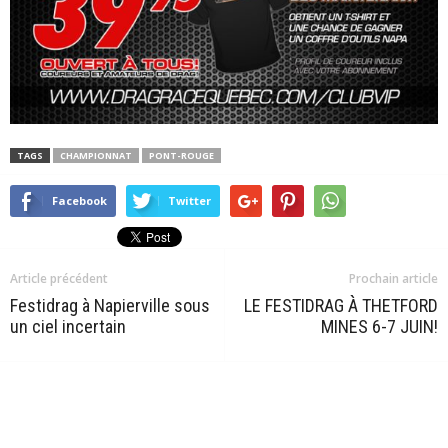
TAGS
CHAMPIONNAT
PONT-ROUGE
Facebook
Twitter
Article précédent
Prochain article
Festidrag à Napierville sous
LE FESTIDRAG À THETFORD
un ciel incertain
MINES 6-7 JUIN!