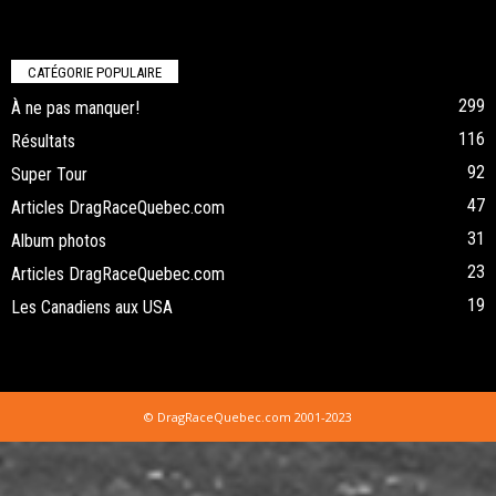
CATÉGORIE POPULAIRE
299
À ne pas manquer!
116
Résultats
92
Super Tour
47
Articles DragRaceQuebec.com
31
Album photos
23
Articles DragRaceQuebec.com
19
Les Canadiens aux USA
© DragRaceQuebec.com 2001-2023