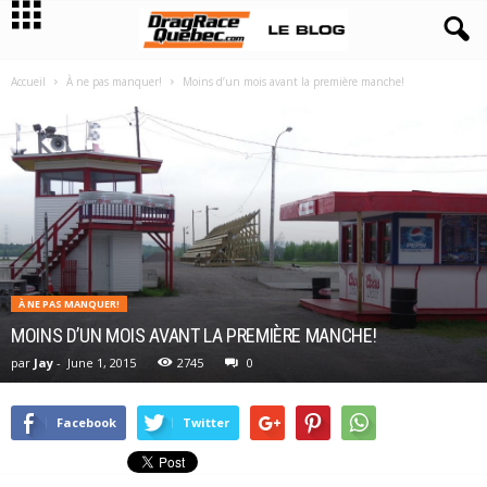
Accueil
À ne pas manquer!
Moins d’un mois avant la première manche!
À NE PAS MANQUER!
MOINS D’UN MOIS AVANT LA PREMIÈRE MANCHE!
par
Jay
-
June 1, 2015
2745
0
Facebook
Twitter